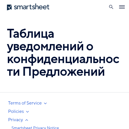
поиск
Smartsheet
Перейти
Ope
к
navig
основному
содержанию
Таблица
уведомлений о
конфиденциальнос
ти Предложений
Terms of Service
Policies
Privacy
Smartsheet Privacy Notice