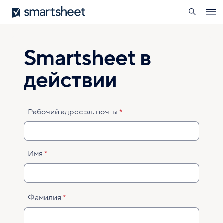
поиск
Smartsheet
Перейти
Ope
к
navig
основному
содержанию
Smartsheet в
действии
Рабочий адрес эл. почты
Имя
Фамилия