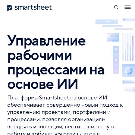
поиск
Smartsheet
Перейти
Ope
к
navig
основному
содержанию
Управление
рабочими
процессами на
основе ИИ
Платформа Smartsheet на основе ИИ
обеспечивает совершенно новый подход к
управлению проектами, портфелями и
процессами, позволяя организациям
внедрять инновации, вести совместную
работу и добиваться результатов в