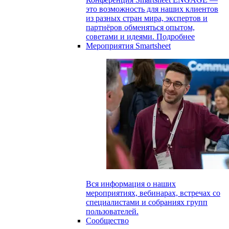
это возможность для наших клиентов
из разных стран мира, экспертов и
партнёров обменяться опытом,
советами и идеями.
Подробнее
Мероприятия Smartsheet
Вся информация о наших
мероприятиях, вебинарах, встречах со
специалистами и собраниях групп
пользователей.
Сообщество