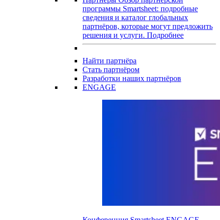
программы Smartsheet: подробные
сведения и каталог глобальных
партнёров, которые могут предложить
решения и услуги.
Подробнее
Найти партнёра
Стать партнёром
Разработки наших партнёров
ENGAGE
Конференция Smartsheet ENGAGE —