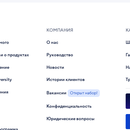
КОМПАНИЯ
К
мого
О нас
Ш
ьи о продуктах
Руководство
Г
ение
Новости
На
ersity
Истории клиентов
Т
ения
Вакансии
Открыт набор!
Конфиденциальность
Юридические вопросы
рограмма