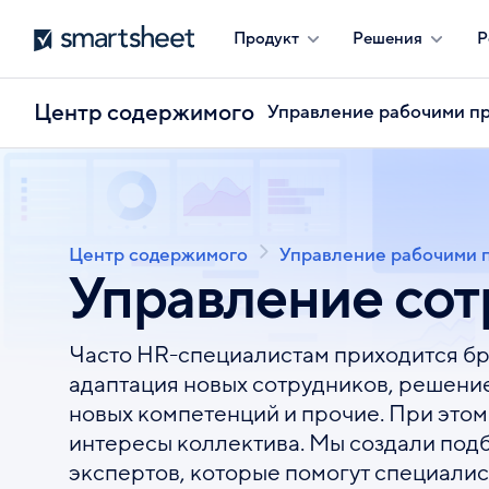
Перейти
Smartsheet
Продукт
Решения
Р
к
основному
содержанию
Центр содержимого
Управление рабочими п
Центр содержимого
Управление рабочими 
Строка
Управление сот
навигации
Часто HR-специалистам приходится бра
адаптация новых сотрудников, решение
новых компетенций и прочие. При этом
интересы коллектива. Мы создали под
экспертов, которые помогут специалис