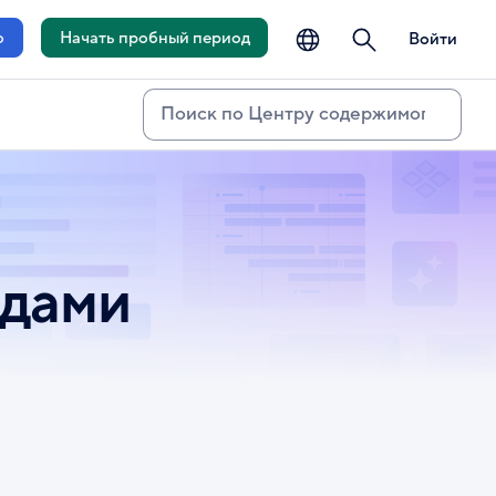
язык
поиск
о
Начать пробный период
Войти
Поиск
и
ндами