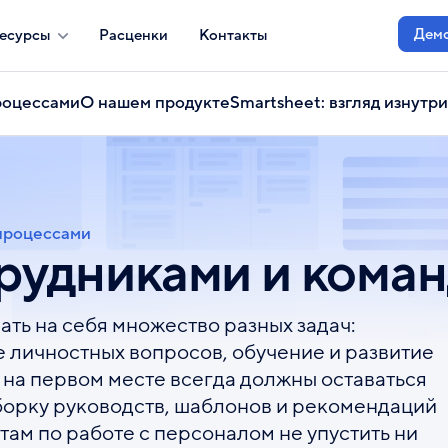
Дем
есурсы
Расценки
Контакты
роцессами
О нашем продукте
Smartsheet: взгляд изнутр
процессами
рудниками и кома
ть на себя множество разных задач:
 личностных вопросов, обучение и развитие
 на первом месте всегда должны оставаться
борку руководств, шаблонов и рекомендаций
там по работе с персоналом не упустить ни