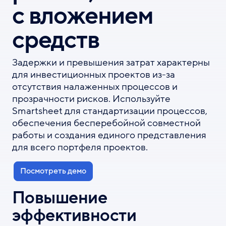
с вложением
р
ж
а
средств
н
и
ю
Задержки и превышения затрат характерны
для инвестиционных проектов из-за
отсутствия налаженных процессов и
прозрачности рисков. Используйте
Smartsheet для стандартизации процессов,
обеспечения бесперебойной совместной
работы и создания единого представления
для всего портфеля проектов.
Посмотреть демо
Повышение
эффективности