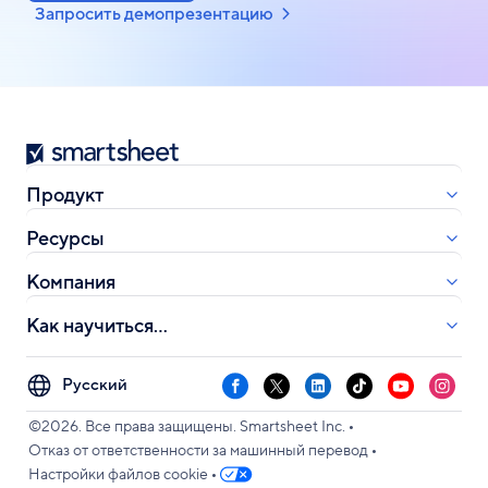
Запросить демопрезентацию
S
m
a
Продукт
r
t
Ресурсы
s
h
Компания
e
e
Как научиться...
t
S
F
X
L
T
Y
I
e
a
i
i
o
n
•
l
©2026. Все права защищены. Smartsheet Inc.
c
n
k
u
s
•
e
Отказ от ответственности за машинный перевод
e
k
T
T
t
c
•
Настройки файлов cookie
b
e
o
u
a